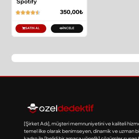
Spotify
350,00
₺
SATIN AL
İNCELE
[Şirket Adı], müşteri memnuniyetini ve kaliteli hizm
temel ilke olarak benimseyen, dinamik ve uzman bi
kadro ile [belirli bir amaca yönelik] çözümler sunan 