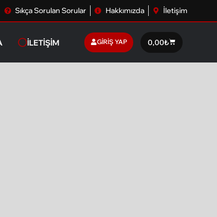
Sıkça Sorulan Sorular
Hakkımızda
İletişim
A
İLETIŞIM
GIRIŞ YAP
0,00
₺