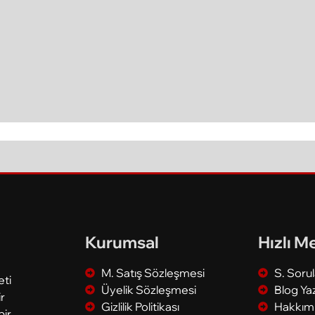
Kurumsal
Hızlı M
M. Satış Sözleşmesi
S. Soru
eti
Üyelik Sözleşmesi
Blog Yaz
r
Gizlilik Politikası
Hakkım
bir