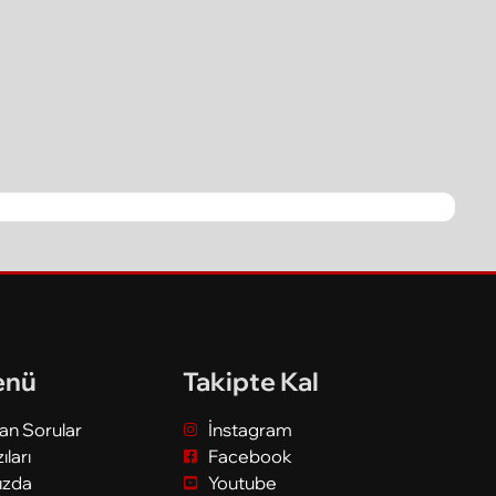
enü
Takipte Kal
lan Sorular
İnstagram
ıları
Facebook
ızda
Youtube