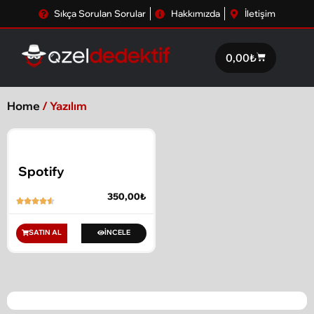
Sıkça Sorulan Sorular
Hakkımızda
İletişim
0,00
₺
Home
/ Yazılım
Spotify
350,00
₺
SATIN AL
İNCELE