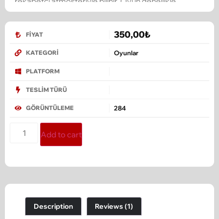
rekabetçi atmosferiyle bilinir. Oyun genellikle
turnuvalar, ligler ve profesyonel oyun sahneleri için
popüler bir platform olmuştur.
350,00
₺
FIYAT
Oyunlar
KATEGORI
PLATFORM
TESLIM TÜRÜ
284
GÖRÜNTÜLEME
Add to cart
Description
Reviews (1)