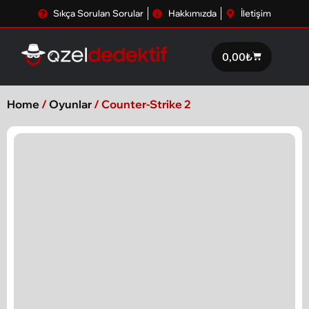
Sıkça Sorulan Sorular
Hakkımızda
İletişim
0,00
₺
Home
/
Oyunlar
/ Counter-Strike 2